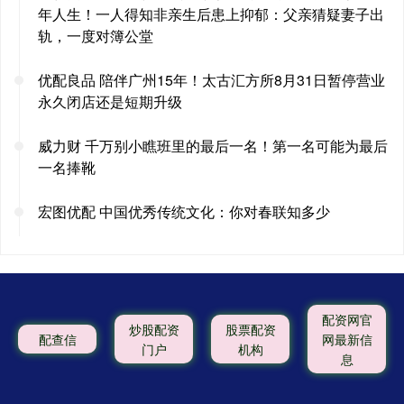
年人生！一人得知非亲生后患上抑郁：父亲猜疑妻子出
轨，一度对簿公堂
优配良品 陪伴广州15年！太古汇方所8月31日暂停营业
永久闭店还是短期升级
威力财 千万别小瞧班里的最后一名！第一名可能为最后
一名捧靴
宏图优配 中国优秀传统文化：你对春联知多少
配资网官
炒股配资
股票配资
配查信
网最新信
门户
机构
息