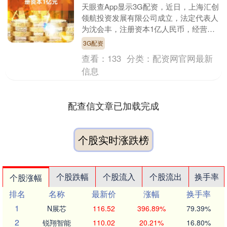
天眼查App显示3G配资，近日，上海汇创
领航投资发展有限公司成立，法定代表人
为沈会丰，注册资本1亿人民币，经营范
围包括以自有资金从事投资活动、自有资
3G配资
金投资的资产....
查看：
133
分类：
配资网官网最新
信息
配查信文章已加载完成
个股实时涨跌榜
个股跌幅
个股流入
个股流出
换手率
个股涨幅
排名
名称
最新价
涨幅
换手率
1
N展芯
116.52
396.89%
79.39%
2
锐翔智能
110.02
20.21%
16.80%