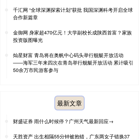
千汇网 “全球深渊探索计划”获批 我国深渊科考开启全球
合作新篇章
金御网 身家超470亿元！大学副校长成陕西首富？家族
投资版图曝光
灿星财富 青岛将在奥帆中心码头举行舰艇开放活动
——海军三年来四次在青岛举行舰艇开放活动 累计吸引
50余万市民游客参与
最新文章
财盛证券 雨什么时候停？广州天气最新回应→
天胜资产 出生相隔55分钟被抱错，广东两女子错换37