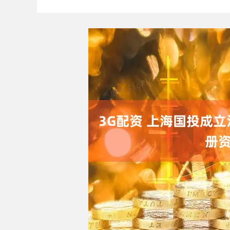
深证成指
14311.01
9.68
1.02%
200.89
1