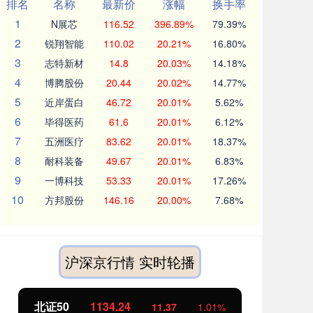
排名
名称
最新价
涨幅
换手率
1
N展芯
116.52
396.89%
79.39%
2
锐翔智能
110.02
20.21%
16.80%
3
志特新材
14.8
20.03%
14.18%
4
博腾股份
20.44
20.02%
14.77%
5
近岸蛋白
46.72
20.01%
5.62%
6
毕得医药
61.6
20.01%
6.12%
7
五洲医疗
83.62
20.01%
18.37%
8
耐科装备
49.67
20.01%
6.83%
9
一博科技
53.33
20.01%
17.26%
10
方邦股份
146.16
20.00%
7.68%
沪深京行情 实时轮播
北证50
1134.24
创
11.37
1.01%