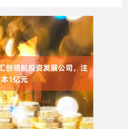
沪深300
4694.44
.42%
43.13
0.93%