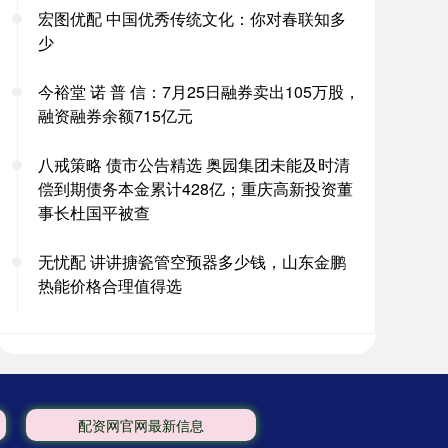
宏图优配 中国优秀传统文化：你对春联知多
少
今裕堂 诺 普 信：7月25日融券卖出105万股，
融资融券余额715亿元
八戒策略 债市公告精选 奥园集团未能及时清
偿到期债务本金累计428亿；重庆高新投资董
事长杜国平被查
无忧配 讲讲搪瓷管空预器多少钱，山东金鹏
热能价格合理值得选
配资网官网最新信息