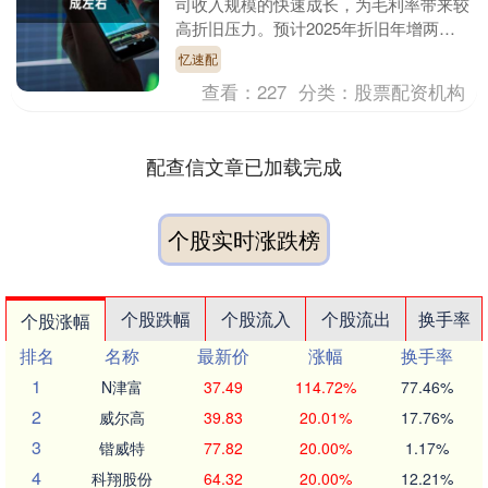
司收入规模的快速成长，为毛利率带来较
高折旧压力。预计2025年折旧年增两成
左右。除了折旧，毛利率还受到定价、产
忆速配
能利用率等因素....
查看：
227
分类：
股票配资机构
配查信文章已加载完成
个股实时涨跌榜
个股跌幅
个股流入
个股流出
换手率
个股涨幅
排名
名称
最新价
涨幅
换手率
1
N津富
37.49
114.72%
77.46%
2
威尔高
39.83
20.01%
17.76%
3
锴威特
77.82
20.00%
1.17%
4
科翔股份
64.32
20.00%
12.21%