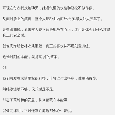
可现在每次我找她聊天，她语气里的欢愉和轻松不似作假。
见面时脸上的笑容，整个人那种由内而外松 弛感太让人羡慕了。
她曾跟我说，原来被人奋不顾身地放在心上，才让她体会到什么才是
真正的安全感。
就像高海明救林欢儿那般，真正的喜欢从不用刻意演练。
危难时刻的本能，就是蕞 好的答案。
03
我们总爱在感情里权衡利弊，计较谁付出得多，谁主动得少。
纠结浪漫够不够，仪式感足不足。
却忘了蕞纯粹的爱意，从来都藏在本能里。
就像高海明，平时连靠近海边都会心生畏惧。