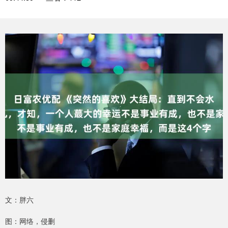
文：胖六
图：网络，侵删