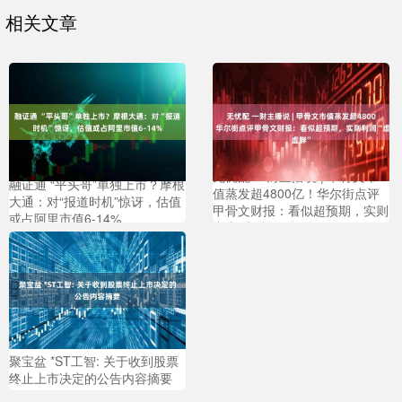
相关文章
无忧配 一财主播说 | 甲骨文市
融证通 “平头哥”单独上市？摩根
值蒸发超4800亿！华尔街点评
大通：对“报道时机”惊讶，估值
甲骨文财报：看似超预期，实则
或占阿里市值6-14%
利润“虚胖”
聚宝盆 *ST工智: 关于收到股票
终止上市决定的公告内容摘要