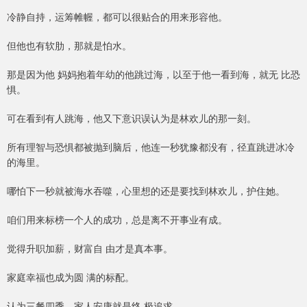
冷静自持，运筹帷幄，都可以很贴合的用来形容他。
但他也有软肋，那就是怕水。
那是因为他 妈妈抱着年幼的他跳过海，以至于他一看到海，就无 比恐
惧。
可在看到有人跳海，他又下意识误认为是林欢儿的那一刻。
所有理智与恐惧都被抛到脑后，他连一秒犹豫都没有，径直跳进冰冷
的海里。
哪怕下一秒就被海水吞噬，心里想的还是要找到林欢儿，护住她。
咱们用来标榜一个人的成功，总是离不开事业有成。
觉得升职加薪，财富自 由才是真本事。
家庭幸福也成为圆 满的标配。
认为三餐四季，家人安康就是终 极追求。