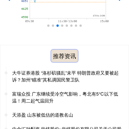
推荐资讯
大牛证券港股 “洛杉矶骚乱”未平 特朗普政府又要被起
诉？加州“瞄准”其私调国民警卫队
富瑞众投 广东继续受冷空气影响，粤北有5℃以下低
温！周二起气温回升
天添盈 山东被低估的道教名山
中金汇融配资 尚纬股份: 尚纬股份有限公司关于公司股