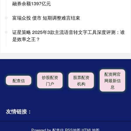
融券余额1397亿元
富瑞众投 债市 短期调整难言结束
证星策略 2025年3款主流语音转文字工具深度评测：谁
是效率之王？
配资网官
炒股配资
股票配资
配查信
网最新信
门户
机构
息
友情链接：
Powered by
配查信
RSS地图
HTML地图