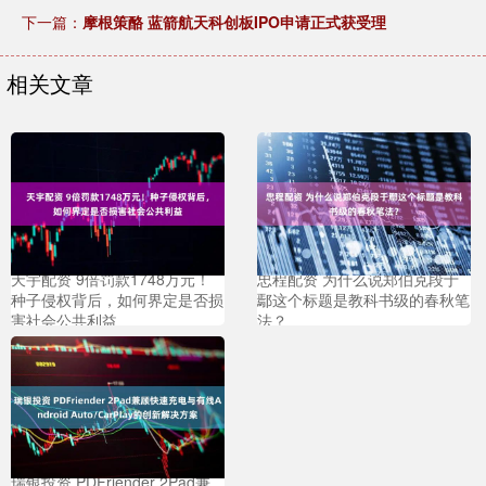
下一篇：
摩根策酪 蓝箭航天科创板IPO申请正式获受理
相关文章
天宇配资 9倍罚款1748万元！
忠程配资 为什么说郑伯克段于
种子侵权背后，如何界定是否损
鄢这个标题是教科书级的春秋笔
害社会公共利益
法？
瑞银投资 PDFriender 2Pad兼