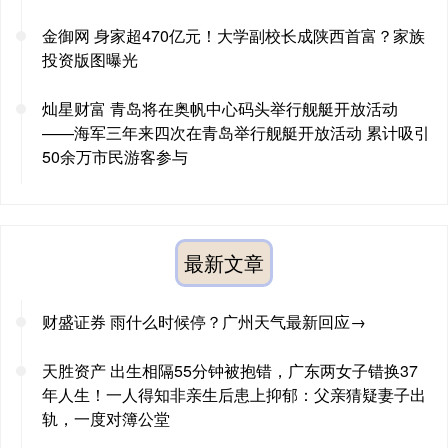
金御网 身家超470亿元！大学副校长成陕西首富？家族
投资版图曝光
灿星财富 青岛将在奥帆中心码头举行舰艇开放活动
——海军三年来四次在青岛举行舰艇开放活动 累计吸引
50余万市民游客参与
最新文章
财盛证券 雨什么时候停？广州天气最新回应→
天胜资产 出生相隔55分钟被抱错，广东两女子错换37
年人生！一人得知非亲生后患上抑郁：父亲猜疑妻子出
轨，一度对簿公堂