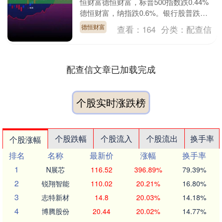
恒财富德恒财富，标普500指数跌0.44%
德恒财富，纳指跌0.6%。银行股普跌，
富国银行、美国银行跌超3%；携程集团
德恒财富
查看：
164
分类：
配查信
跌超....
配查信文章已加载完成
个股实时涨跌榜
个股跌幅
个股流入
个股流出
换手率
个股涨幅
排名
名称
最新价
涨幅
换手率
1
N展芯
116.52
396.89%
79.39%
2
锐翔智能
110.02
20.21%
16.80%
3
志特新材
14.8
20.03%
14.18%
4
博腾股份
20.44
20.02%
14.77%