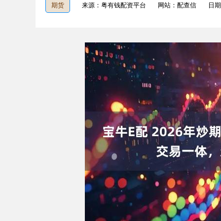
期货
来源：粤有钱配资平台
网站：配查信
日期：
深证成指
14110.12
1.92
0.57%
-34.08
-