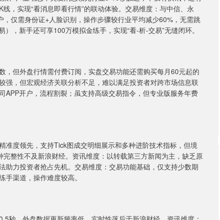
K线，实现“看消息即看行情”的联动体验。交易维度：与中信、永
户，仅需身份证+人脸识别，操作步骤较行业平均减少60%，无需跳
），新手还可享100万模拟金练手，实现“看-析-交易”无缝闭环。
，但外盘行情需付费订阅，实盘交易功能还需购买每月60元起的
较强，但宏观经济关联分析不足，难以满足投资者对跨市场信息联
司APP开户，流程割裂；虽支持高级交易指令，但专业版服务年费
度领先，支持Tick图成交明细展示和多种进阶技术指标，但境
品种完整性不及新浪财经。资讯维度：以转载第三方新闻为主，缺乏原
无法助力投资者抢占先机。交易维度：交易功能基础，仅支持少数期
练手渠道，操作难度较高。
.5秒，外盘数据更新频率低，实时性落后于新浪财经。资讯维度：