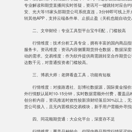
专业解读和期货直播间实时答疑，资讯可一键跳转对应合约
安、光大等15家头部期货公司系统直连，3分钟即可线上开
转其他APP，支持云端条件单、止损止盈（关机也能自动交易
二、文华财经：专业工具型平台宝牛E配，门槛较高
行情维度：技术分析工具专业，拥有丰富的国内商品指数
服务卡。资讯维度：资讯内容侧重期货持仓数据，数据深度
动的需求。交易维度：作为软件提供商需跳转至合作期货公
达数千元，对普通投资者门槛较高。
三、博易大师：老牌看盘工具，功能有短板
行情维度：对接路透社、彭博社数据源，国际黄金报价精准
外行情默认延时10-15分钟，实时数据需额外付费，覆盖
创分析内容，资讯推送时效性较新浪财经落后30%以上，
货公司接入，且无内置模拟交易模块，新手用户需额外寻找
四、同花顺期货通：大众化平台，深度存不足
行情维度：覆盖品种较全，但国内商品期货行情延迟约0