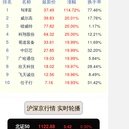
排名
名称
最新价
涨幅
换手率
1
N津富
37.49
114.72%
77.46%
2
威尔高
39.83
20.01%
17.76%
3
锴威特
77.82
20.00%
1.17%
4
科翔股份
64.32
20.00%
12.21%
5
蜀道装备
33.61
19.99%
11.69%
6
中巨芯
27.85
19.99%
32.20%
7
广哈通信
19.03
19.99%
5.84%
8
欣天科技
18.02
19.97%
28.44%
9
飞天诚信
12.56
19.96%
8.49%
10
任子行
7.16
19.93%
31.42%
沪深京行情 实时轮播
北证50
1122.88
创业
3.42
0.30%