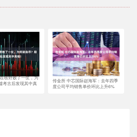
只在牧野败了一仗，为
传金所 中芯国际赵海军：去年四季
墟考古后发现其中真
度公司平均销售单价环比上升6%