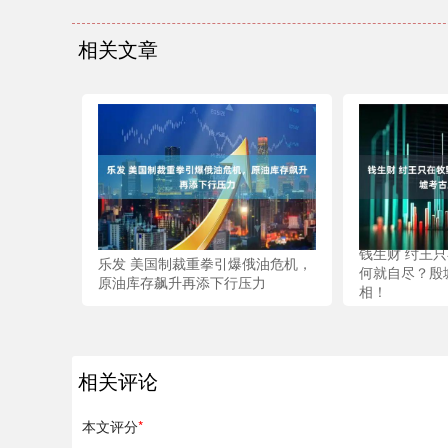
相关文章
钱生财 纣王
乐发 美国制裁重拳引爆俄油危机，
何就自尽？殷
原油库存飙升再添下行压力
相！
相关评论
本文评分
*